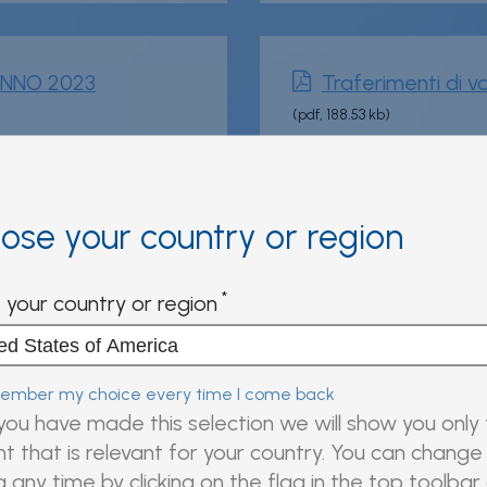
a ANNO 2023
Traferimenti di v
(pdf, 188.53 kb)
er
ose your country or region
a ANNO 2025
Nota metodologic
n
(pdf, 631.54 kb)
 your country or region
r
mber my choice every time I come back
ou have made this selection we will show you only
t that is relevant for your country. You can change 
g any time by clicking on the flag in the top toolbar