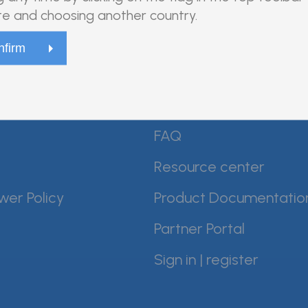
e and choosing another country.
ents
Conditions of Sale
FAQ
Resource center
wer Policy
Product Documentatio
Partner Portal
Sign in | register