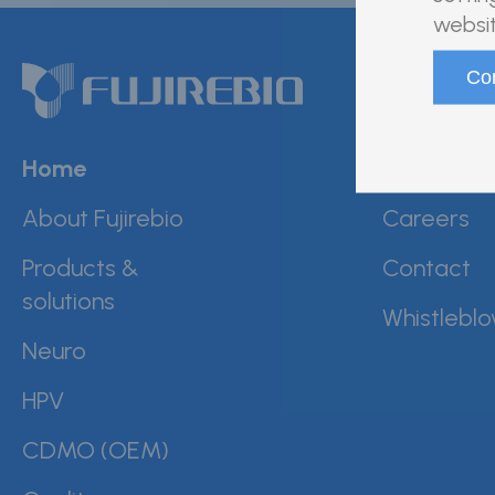
websit
Home
News & ev
About Fujirebio
Careers
Products &
Contact
solutions
Whistleblo
Neuro
HPV
CDMO (OEM)