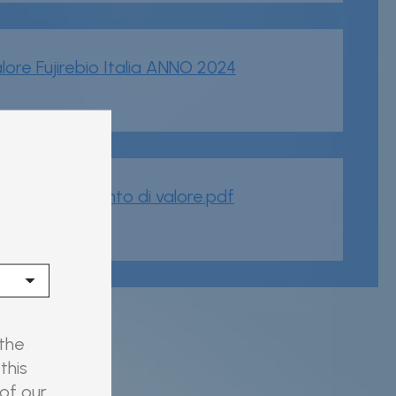
alore Fujirebio Italia ANNO 2024
a trasferimento di valore.pdf
 the
this
 of our