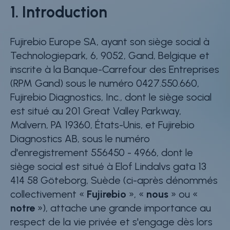
1. Introduction
Careers
Contact
Fujirebio Europe SA, ayant son siège social à
Whistleblower Policy
Technologiepark, 6, 9052, Gand, Belgique et
inscrite à la Banque-Carrefour des Entreprises
(RPM Gand) sous le numéro 0427.550.660,
Conditions of Sale
Fujirebio Diagnostics, Inc., dont le siège social
FAQ
est situé au 201 Great Valley Parkway,
Malvern, PA 19360, États-Unis, et Fujirebio
Resource center
Diagnostics AB, sous le numéro
Product Documentation
d'enregistrement 556450 - 4966, dont le
siège social est situé à Elof Lindalvs gata 13
Partner Portal
414 58 Göteborg, Suède (ci-après dénommés
collectivement «
Fujirebio
», «
nous
» ou «
Sign in | register
notre
»), attache une grande importance au
respect de la vie privée et s'engage dès lors